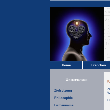
Home
Branchen
Unternehmen
K
Z
Zielsetzung
W
Philosophie
H
Firmenname