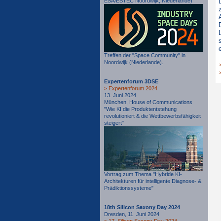
ESA/ESTEC Noordwijk, Niederlande)
Treffen der "Space Community" in
Noordwijk (Niederlande).
Expertenforum 3DSE
> Expertenforum 2024
13. Juni 2024
München, House of Communications
"Wie KI die Produktentstehung
revolutioniert & die Wettbewerbsfähigkeit
steigert"
Vortrag zum Thema "Hybride KI-
Architekturen für intelligente Diagnose- &
Prädiktionssysteme"
18th Silicon Saxony Day 2024
Dresden, 11. Juni 2024
> 17. Silicon Saxony Day 2024