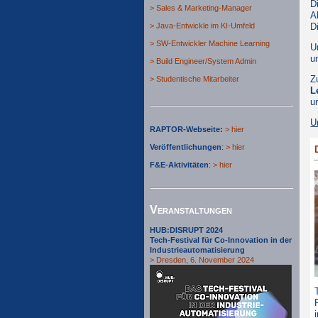
D
> Sales & Marketing-Manager
A
> Java-Entwickle im KI-Umfeld
D
> SW-Entwickler Machine Learning
U
u
> Build Engineer/System Admin
Z
> Studentische Mitarbeiter
L
u
U
RAPTOR-Webseite:
> hier
Veröffentlichungen
:
> hier
F&E-Aktivitäten
:
> hier
Veranstaltungen
HUB:DISRUPT 2024
Tech-Festival für Co-Innovation in der
Industrieautomatisierung
> Dresden, 6. November 2024