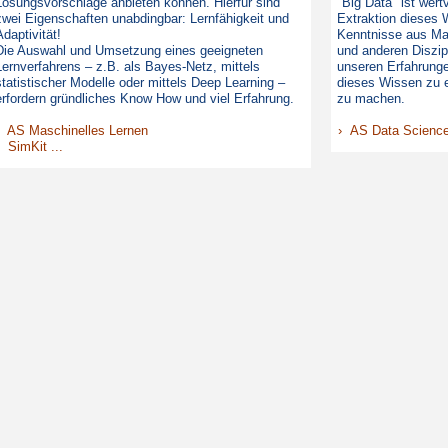
Lösungsvorschläge anbieten können. Hierfür sind
"Big Data" ist wer
zwei Eigenschaften unabdingbar: Lernfähigkeit und
Extraktion dieses 
Adaptivität!
Kenntnisse aus Mat
Die Auswahl und Umsetzung eines geeigneten
und anderen Diszi
Lernverfahrens – z.B. als Bayes-Netz, mittels
unseren Erfahrunge
statistischer Modelle oder mittels Deep Learning –
dieses Wissen zu e
erfordern gründliches Know How und viel Erfahrung.
zu machen.
› AS Maschinelles Lernen
› AS Data Scienc
› SimKit ...