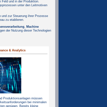
 Feld und in der Produktion.
gsprozessen unter den Leitmotiven
n und zur Steuerung ihrer Prozesse
au zu etablieren.
ensverarbeitung
,
Machine
agen der Nutzung dieser Technologien
nance & Analytics
nd Produktionsanlagen müssen
keitsanforderungen bei minimalen
ten genügen. Bereits kleine