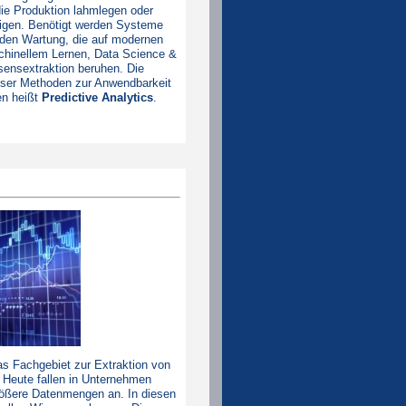
ie Produktion lahmlegen oder
tigen. Benötigt werden Systeme
den Wartung, die auf modernen
chinellem Lernen, Data Science &
ensextraktion beruhen. Die
eser Methoden zur Anwendbarkeit
en heißt
Predictive Analytics
.
.
as Fachgebiet zur Extraktion von
 Heute fallen in Unternehmen
ößere Datenmengen an. In diesen