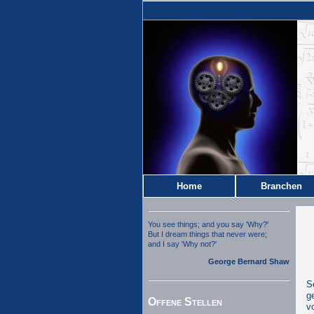
Home
Branchen
You see things; and you say 'Why?'
But I dream things that never were;
and I say 'Why not?'
George Bernard Shaw
S
g
Offene Stellen
v