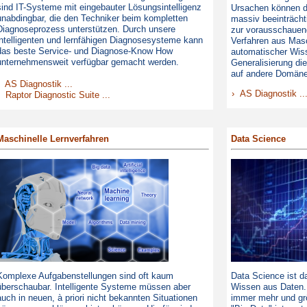
sind IT-Systeme mit eingebauter Lösungsintelligenz
Ursachen können d
unabdingbar, die den Techniker beim kompletten
massiv beeinträch
Diagnoseprozess unterstützen. Durch unsere
zur vorausschauen
intelligenten und lernfähigen Diagnosesysteme kann
Verfahren aus Mas
das beste Service- und Diagnose-Know How
automatischer Wiss
unternehmensweit verfügbar gemacht werden.
Generalisierung di
auf andere Domän
› AS Diagnostik ...
› AS Diagnostik ..
› Raptor Diagnostic Suite ...
Maschinelle Lernverfahren
Data Science
Komplexe Aufgabenstellungen sind oft kaum
Data Science ist d
überschaubar. Intelligente Systeme müssen aber
Wissen aus Daten.
auch in neuen, à priori nicht bekannten Situationen
immer mehr und gr