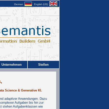
German
English (US)
Unternehmen
Stellen
,
ata Science & Generative KI.
er und adaptiver Anwendungen. Dazu
omplexer Aufgaben bis hin zur
kt stehen Aufgabenklassen wie