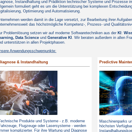
iagnose, Instandhaltung und Prädiktion technischer Systeme und Prozesse im
llgemein formuliert geht es um die Unterstützung bei komplexen Entscheidun
igitalisierung, Optimierung und Automatisierung.
nternehmen werden damit in die Lage versetzt, zur Bearbeitung ihrer Aufgabe
nternehmensweit das höchstmögliche Kompetenz-, Prozess- und Qualitätsnive
ur Problemlösung setzen wir auf moderne Softwaretechniken aus der
KI
:
Wiss
earning,
Data Science
und
Generative KI
. Wir beraten außerdem in allen Fr
nd unterstützen in allen Projektphasen.
nsere Anwendungsschwerpunkte:
Diagnose & Instandhaltung
Predictive Mainte
Technische Produkte und Systeme - z.B. moderne
Maschinenparks u
Fahrzeuge, Flugzeuge oder Lasersysteme - werden
höchsten Verfügbar
immer komplizierter. Für ihre Wartung und Diagnose
Instandhaltungskos